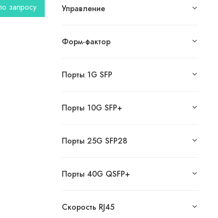
по запросу
Управление
Форм-фактор
Порты 1G SFP
Порты 10G SFP+
Порты 25G SFP28
Порты 40G QSFP+
Скорость RJ45