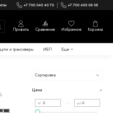
акты
+7 700 040 40 70
+7 700 400 08 08
Профиль
Сравнение
Избранное
Корзина
ули и трансиверы
ИБП
Еще
Цена
—
от
до