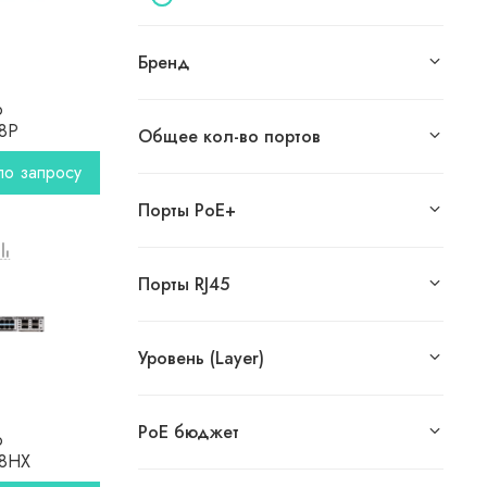
Бренд
o
48P
Общее кол-во портов
по запросу
Порты PoE+
Порты RJ45
Уровень (Layer)
PoE бюджет
o
48HX