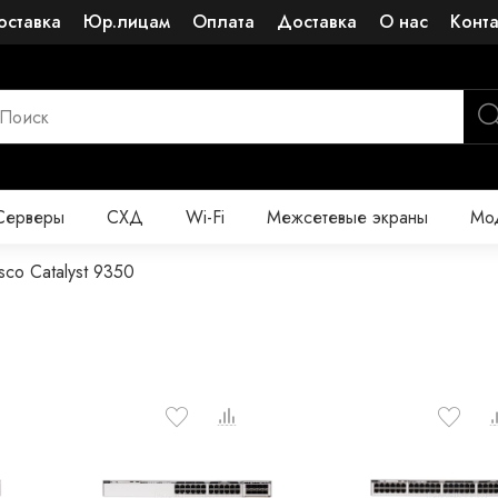
оставка
Юр.лицам
Оплата
Доставка
О нас
Конт
Серверы
СХД
Wi-Fi
Межсетевые экраны
Мод
sco Catalyst 9350