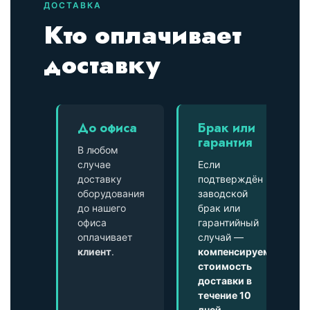
ДОСТАВКА
Кто оплачивает
доставку
До офиса
Брак или
гарантия
В любом
случае
Если
доставку
подтверждён
оборудования
заводской
до нашего
брак или
офиса
гарантийный
оплачивает
случай —
клиент
.
компенсируем
стоимость
доставки в
течение 10
дней
.