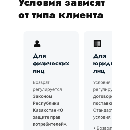
Условия зависят
от типа клиента
👤
🏢
Для
Для
физических
юридическ
лиц
лиц
Возврат
Условия возврата
регулируется
регулируются
Законом
договором
Республики
поставки
.
Казахстан «О
Стандартные
защите прав
условия:
потребителей»
.
• Возврат