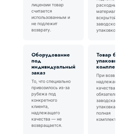
лицензии товар
расходные
считается
материалы со
использованным и
вскрытой
не подлежит
заводской
возврату.
упаковкой.
Оборудование
Товар без
под
упаковки и
индивидуальный
комплектации
заказ
При возврате
То, что специально
надлежащего
привозилось из-за
качества
рубежа под
обязательна
конкретного
заводская
клиента,
упаковка и
надлежащего
полная
качества — не
комплектация.
возвращается.