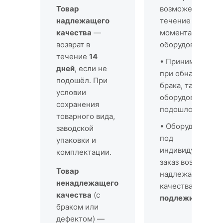
Товар
возможен в
надлежащего
течение
10 дней
качества
—
момента получе
возврат в
оборудования
течение
14
• Принимается к
дней
, если не
при обнаружени
подошёл. При
брака, так и если
условии
оборудование не
сохранения
подошло
товарного вида,
• Оборудование
заводской
под
упаковки и
индивидуальный
комплектации.
заказ возврату
Товар
надлежащего
ненадлежащего
качества
не
качества
(с
подлежит
браком или
дефектом) —