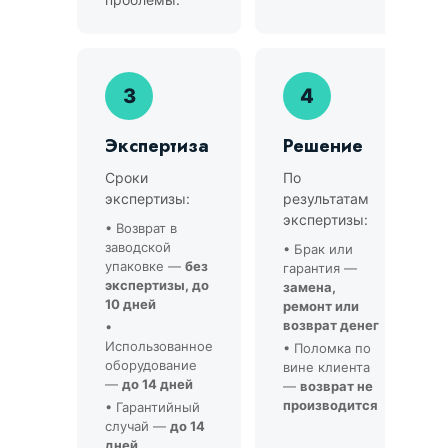
3
4
Экспертиза
Решение
Сроки
По
экспертизы:
результатам
экспертизы:
• Возврат в
заводской
• Брак или
упаковке —
без
гарантия —
экспертизы, до
замена,
10 дней
ремонт или
возврат денег
•
Использованное
• Поломка по
оборудование
вине клиента
—
до 14 дней
—
возврат не
производится
• Гарантийный
случай —
до 14
дней