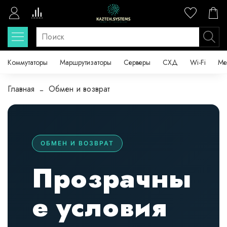
Коммутаторы
Маршрутизаторы
Серверы
СХД
Wi-Fi
Ме
Главная
Обмен и возврат
ОБМЕН И ВОЗВРАТ
Прозрачны
е условия