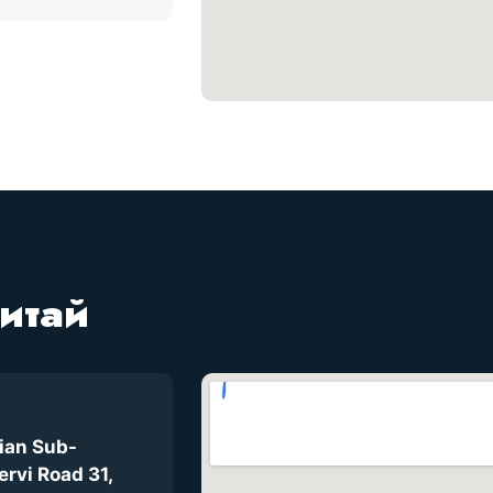
итай
ian Sub-
rvi Road 31,