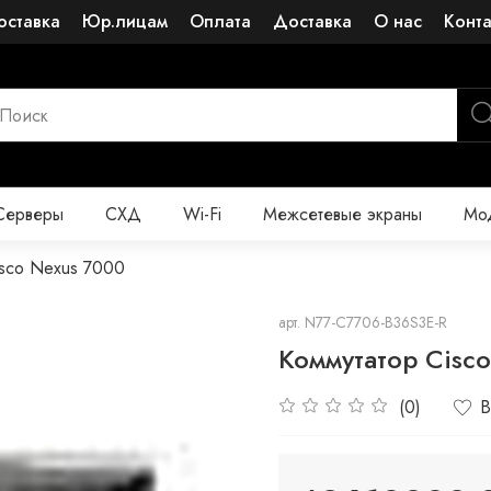
оставка
Юр.лицам
Оплата
Доставка
О нас
Конт
Серверы
СХД
Wi-Fi
Межсетевые экраны
Мод
isco Nexus 7000
арт.
N77-C7706-B36S3E-R
Коммутатор Сisc
(0)
В