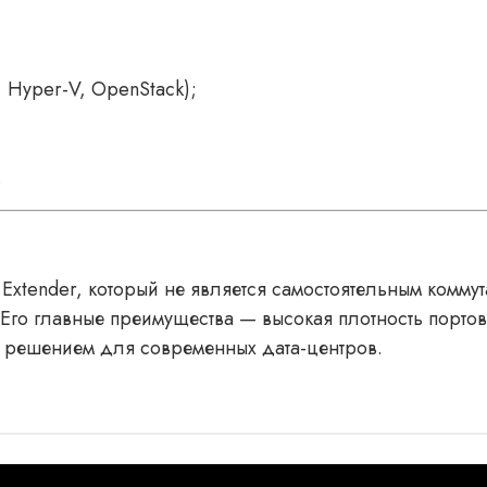
 Hyper-V, OpenStack);
.
 Extender, который не является самостоятельным комму
 Его главные преимущества — высокая плотность порто
м решением для современных дата-центров.