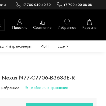
акты
+7 700 040 40 70
+7 700 400 08 08
Профиль
Сравнение
Избранное
Корзина
ули и трансиверы
ИБП
Еще
o Nexus N77-C7706-B36S3E-R
Добавить в сравнение
 избранное