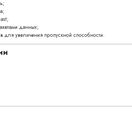
ь;
а;
ast;
акетами данных;
 для увеличения пропускной способности.
ии