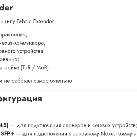
der
ципу Fabric Extender:
управления;
Nexus-коммутатора;
овного устройства;
ованно;
 стойке (ToR / MoR).
и не работает самостоятельно.
фигурация
-45)
— для подключения серверов и сетевых устройств
t SFP+
— для подключения к основному Nexus-коммута