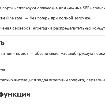
 порты используют оптические или медные SFP+ транс
сти
(line rate) — без потерь при полной загрузке.
ения серверов, агрегации распределительных коммутат
ть
й панели портов — обеспечивает масштабируемую перед
тов.
аточно высока для задач агрегации трафика, серверны
 функции