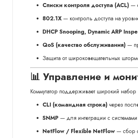
Списки контроля доступа (ACL)
— ф
802.1X
— контроль доступа на уровне
DHCP Snooping, Dynamic ARP Inspec
QoS (качество обслуживания)
— пр
Защита от широковещательных шторм
📊 Управление и мони
Коммутатор поддерживает широкий набор 
CLI (командная строка)
через посл
SNMP
— для интеграции с системами
NetFlow / Flexible NetFlow
— сбор с