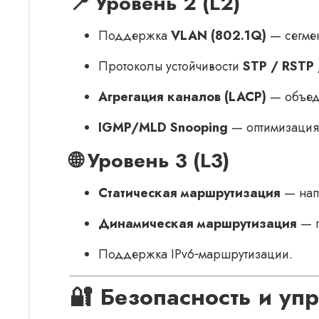
📍 Уровень 2 (L2)
Поддержка
VLAN (802.1Q)
— сегмен
Протоколы устойчивости
STP / RSTP
Агрегация каналов (LACP)
— объеди
IGMP/MLD Snooping
— оптимизация 
🌐 Уровень 3 (L3)
Статическая маршрутизация
— нап
Динамическая маршрутизация
— п
Поддержка IPv6‑маршрутизации.
🔐 Безопасность и уп