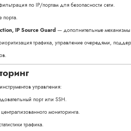
ильтрация по IP/портам для безопасности сети.
 порта.
tion, IP Source Guard
— дополнительные механизмы 
иоритизация трафика, управление очередями, подде
ов.
торинг
инструментов управления:
едовательный порт или SSH.
 централизованного мониторинга.
татистики трафика.