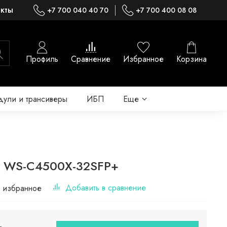
акты
+7 700 040 40 70
+7 700 400 08 08
Профиль
Сравнение
Избранное
Корзина
ули и трансиверы
ИБП
Еще
co WS-C4500X-32SFP+
Добавить в сравнение
 избранное