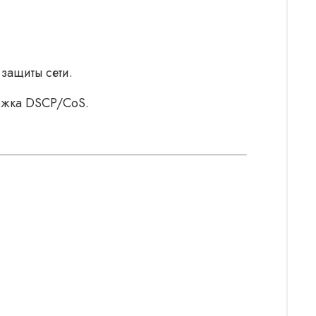
защиты сети.
ржка DSCP/CoS.