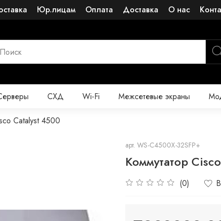
оставка
Юр.лицам
Оплата
Доставка
О нас
Конт
Серверы
СХД
Wi-Fi
Межсетевые экраны
Мод
sco Catalyst 4500
арт.
WS-C4500X-32SFP+
Коммутатор Cis
(0)
В