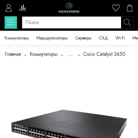
Коммутаторы
Маршрутизаторы
Серверы
СХД
Wi-Fi
Ме
Главная
Коммутаторы
...
Cisco Catalyst 3650