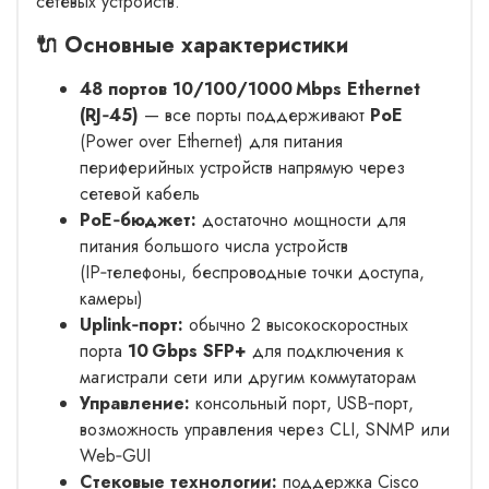
сетевых устройств.
🔌 Основные характеристики
48 портов 10/100/1000 Mbps Ethernet
(RJ‑45)
— все порты поддерживают
PoE
(Power over Ethernet) для питания
периферийных устройств напрямую через
сетевой кабель
PoE‑бюджет:
достаточно мощности для
питания большого числа устройств
(IP‑телефоны, беспроводные точки доступа,
камеры)
Uplink‑порт:
обычно 2 высокоскоростных
порта
10 Gbps SFP+
для подключения к
магистрали сети или другим коммутаторам
Управление:
консольный порт, USB‑порт,
возможность управления через CLI, SNMP или
Web‑GUI
Стековые технологии:
поддержка Cisco