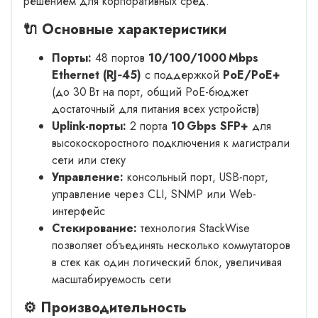
решением для корпоративных сред.
🔌 Основные характеристики
Порты:
48 портов
10/100/1000 Mbps
Ethernet (RJ‑45)
с поддержкой
PoE/PoE+
(до 30 Вт на порт, общий PoE-бюджет
достаточный для питания всех устройств)
Uplink-порты:
2 порта
10 Gbps SFP+
для
высокоскоростного подключения к магистрали
сети или стеку
Управление:
консольный порт, USB-порт,
управление через CLI, SNMP или Web-
интерфейс
Стекирование:
технология StackWise
позволяет объединять несколько коммутаторов
в стек как один логический блок, увеличивая
масштабируемость сети
⚙️ Производительность