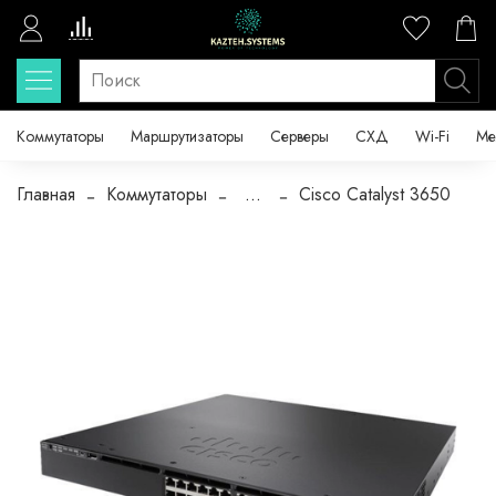
Коммутаторы
Маршрутизаторы
Серверы
СХД
Wi-Fi
Ме
Главная
Коммутаторы
...
Cisco Catalyst 3650