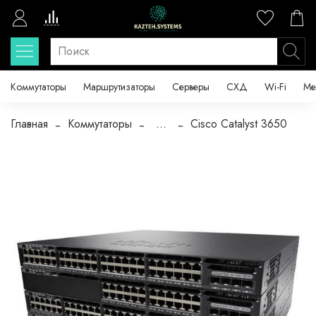
Коммутаторы
Маршрутизаторы
Серверы
СХД
Wi-Fi
Ме
Главная
Коммутаторы
...
Cisco Catalyst 3650