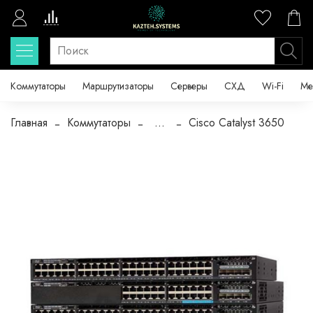
Коммутаторы
Маршрутизаторы
Серверы
СХД
Wi-Fi
Ме
Главная
Коммутаторы
...
Cisco Catalyst 3650