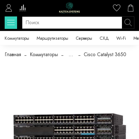
Коммутаторы
Маршрутизаторы
Серверы
СХД
Wi-Fi
Ме
Главная
Коммутаторы
...
Cisco Catalyst 3650