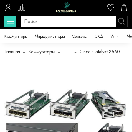
Коммутаторы
Маршрутизаторы
Серверы
СХД
Wi-Fi
Ме
Главная
Коммутаторы
...
Cisco Catalyst 3560