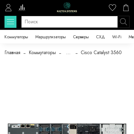
Коммутаторы
Маршрутизаторы
Серверы
СХД
Wi-Fi
Ме
Главная
Коммутаторы
...
Cisco Catalyst 3560