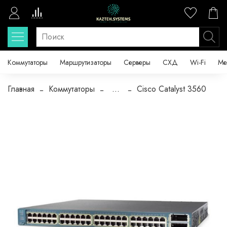
Коммутаторы
Маршрутизаторы
Серверы
СХД
Wi-Fi
Ме
Главная
Коммутаторы
...
Cisco Catalyst 3560