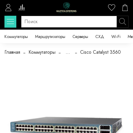
Коммутаторы
Маршрутизаторы
Серверы
СХД
Wi-Fi
Ме
Главная
Коммутаторы
...
Cisco Catalyst 3560