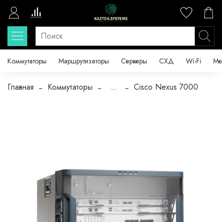
Коммутаторы
Маршрутизаторы
Серверы
СХД
Wi-Fi
Ме
Главная
Коммутаторы
...
Cisco Nexus 7000