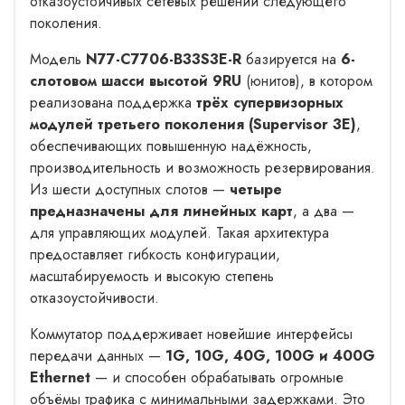
отказоустойчивых сетевых решений следующего
поколения.
Модель
N77-C7706-B33S3E-R
базируется на
6-
слотовом шасси высотой 9RU
(юнитов), в котором
реализована поддержка
трёх супервизорных
модулей третьего поколения (Supervisor 3E)
,
обеспечивающих повышенную надёжность,
производительность и возможность резервирования.
Из шести доступных слотов —
четыре
предназначены для линейных карт
, а два —
для управляющих модулей. Такая архитектура
предоставляет гибкость конфигурации,
масштабируемость и высокую степень
отказоустойчивости.
Коммутатор поддерживает новейшие интерфейсы
передачи данных —
1G, 10G, 40G, 100G и 400G
Ethernet
— и способен обрабатывать огромные
объёмы трафика с минимальными задержками. Это