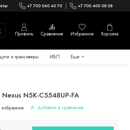
акты
+7 700 040 40 70
+7 700 400 08 08
Профиль
Сравнение
Избранное
Корзина
ули и трансиверы
ИБП
Еще
o Nexus N5K-C5548UP-FA
Добавить в сравнение
 избранное