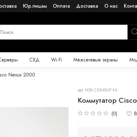
оставка
Юр.лицам
Оплата
Доставка
О нас
Конт
Серверы
СХД
Wi-Fi
Межсетевые экраны
Мод
isco Nexus 2000
арт.
N5K-C5548UP-FA
Коммутатор Cisc
(0)
В