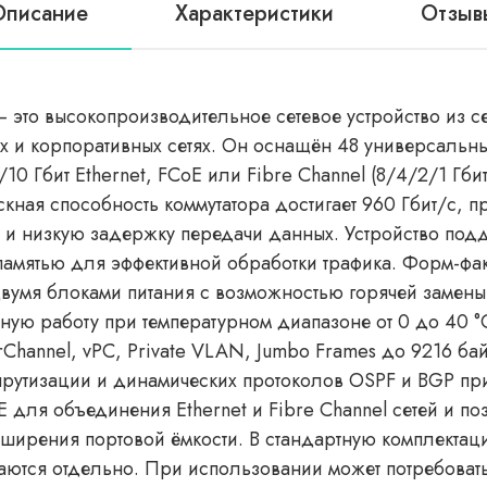
Описание
Характеристики
Отзыв
 это высокопроизводительное сетевое устройство из 
ых и корпоративных сетях. Он оснащён 48 универсаль
10 Гбит Ethernet, FCoE или Fibre Channel (8/4/2/1 Гби
кная способность коммутатора достигает 960 Гбит/с, п
ь и низкую задержку передачи данных. Устройство по
амятью для эффективной обработки трафика. Форм-факт
двумя блоками питания с возможностью горячей замен
ую работу при температурном диапазоне от 0 до 40 
Channel, vPC, Private VLAN, Jumbo Frames до 9216 байт
рутизации и динамических протоколов OSPF и BGP при
для объединения Ethernet и Fibre Channel сетей и поз
сширения портовой ёмкости. В стандартную комплектац
тся отдельно. При использовании может потребоватьс