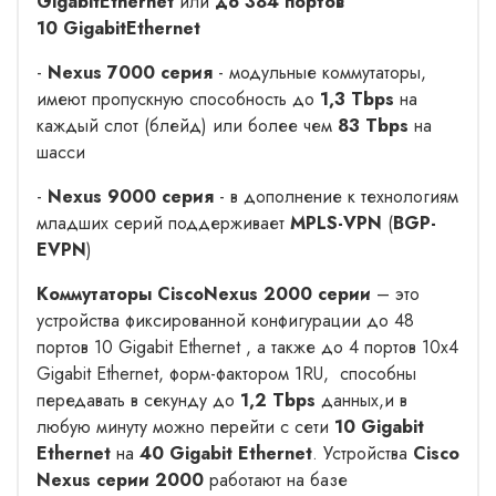
GigabitEthernet
или
до 384 портов
10
GigabitEthernet
-
Nexus 7000 серия
- модульные коммутаторы,
имеют пропускную способность до
1,3 Tbps
на
каждый слот (блейд) или более чем
83 Tbps
на
шасси
-
Nexus 9000 серия
- в дополнение к технологиям
младших серий поддерживает
MPLS-VPN
(
BGP-
EVPN
)
Коммутаторы
Cisco
Nexus 2000
серии
– это
устройства фиксированной конфигурации до 48
портов 10 Gigabit Ethernet , а также до 4 портов 10х4
Gigabit Ethernet, форм-фактором 1RU, способны
передавать в секунду до
1,2 Tbps
данных,и в
любую минуту можно перейти с сети
10 Gigabit
Ethernet
на
40 Gigabit Ethernet
. Устройства
Cisco
Nexus серии 2000
работают на базе