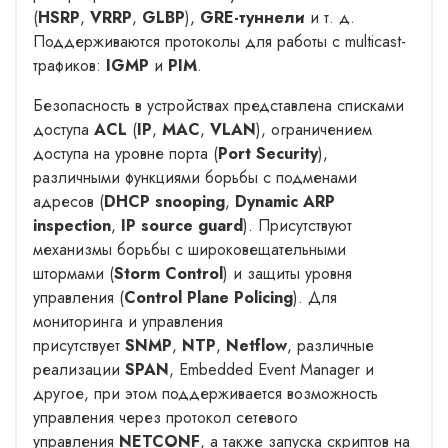
(
HSRP
,
VRRP
,
GLBP
),
GRE-туннели
и т. д.
Поддерживаются протоколы для работы с multicast-
трафиков:
IGMP
и
PIM
.
Безопасность в устройствах представлена списками
доступа
ACL
(
IP
,
MAC
,
VLAN
), ограничением
доступа на уровне порта (
Port Security
),
различными функциями борьбы с подменами
адресов (
DHCP snooping
,
Dynamic ARP
inspection
,
IP source guard
). Присутствуют
механизмы борьбы с широковещательными
штормами (
Storm Control
) и защиты уровня
управления (
Control Plane Policing
). Для
мониторинга и управления
присутствует
SNMP
,
NTP
,
Netflow
, различные
реализации
SPAN
, Embedded Event Manager и
другое, при этом поддерживается возможность
управления через протокол сетевого
управления
NETCONF
, а также запуска скриптов на