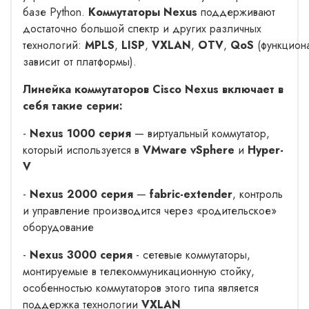
базе Python.
Коммутаторы Nexus
поддерживают
достаточно большой спектр и других различных
технологий:
MPLS
,
LISP
,
VXLAN
,
OTV
,
QoS
(функцион
зависит от платформы).
Линейка коммутаторов Cisco Nexus включает в
себя такие серии:
-
Nexus 1000 серия
— виртуальный коммутатор,
который используется в
VMware
vSphere
и
Hyper-
V
-
Nexus 2000
серия
—
fabric-extender
, контроль
и управление производится через «родительское»
оборудование
-
Nexus 3000 серия
- сетевые коммутаторы,
монтируемые в телекоммуникационную стойку,
особенностью коммутаторов этого типа является
поддержка технологии
VXLAN