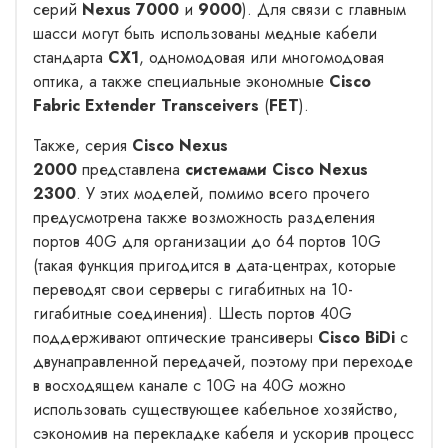
серий
Nexus 7000
и
9000
). Для связи с главным
шасси могут быть использованы медные кабели
стандарта
CX1
, одномодовая или многомодовая
оптика, а также специальные экономные
Cisco
Fabric Extender Transceivers
(
FET
).
Также, серия
Cisco Nexus
2000
представлена
системами Cisco Nexus
2300
. У этих моделей, помимо всего прочего
предусмотрена также возможность разделения
портов 40G для организации до 64 портов 10G
(такая функция пригодится в дата-центрах, которые
переводят свои серверы с гигабитных на 10-
гигабитные соединения). Шесть портов 40G
поддерживают оптические трансиверы
Cisco BiDi
с
двунаправленной передачей, поэтому при переходе
в восходящем канале с 10G на 40G можно
использовать существующее кабельное хозяйство,
сэкономив на перекладке кабеля и ускорив процесс