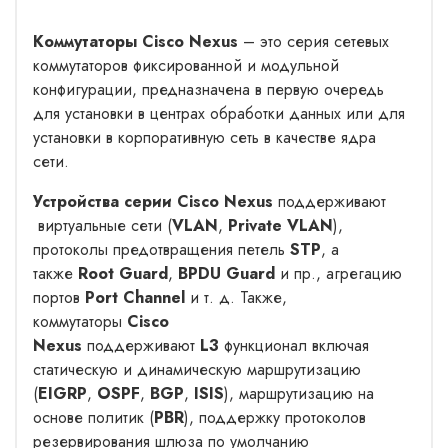
Коммутаторы Cisco Nexus
– это серия сетевых
коммутаторов фиксированной и модульной
конфигурации, предназначена в первую очередь
для установки в центрах обработки данных или для
установки в корпоративную сеть в качестве ядра
сети.
Устройства серии Cisco Nexus
поддерживают
виртуальные сети (
VLAN
,
Private VLAN
),
протоколы предотвращения петель
STP
, а
также
Root Guard
,
BPDU Guard
и пр., агрегацию
портов
Port Channel
и т. д. Также,
коммутаторы
Cisco
Nexus
поддерживают
L3
функционал включая
статическую и динамическую маршрутизацию
(
EIGRP
,
OSPF
,
BGP
,
ISIS
), маршрутизацию на
основе политик (
PBR
), поддержку протоколов
резервирования шлюза по умолчанию