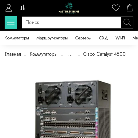
Коммутаторы
Маршрутизаторы
Серверы
СХД
Wi-Fi
Ме
Главная
Коммутаторы
...
Cisco Catalyst 4500