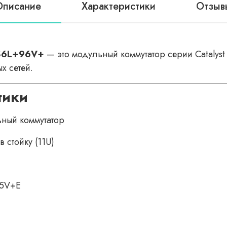
Описание
Характеристики
Отзыв
ES6L+96V+
— это модульный коммутатор серии Catalys
х сетей.
тики
ный коммутатор
 стойку (11U)
45V+E