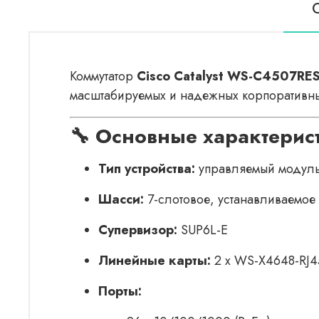
Коммутатор
Cisco Catalyst WS-C4507R
масштабируемых и надежных корпоративны
🔧 Основные характерис
Тип устройства:
управляемый модуль
Шасси:
7-слотовое, устанавливаемое в
Супервизор:
SUP6L-E
Линейные карты:
2 x WS-X4648-RJ
Порты: