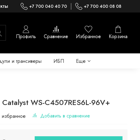
акты
+7 700 040 40 70
+7 700 400 08 08
Профиль
Сравнение
Избранное
Корзина
ули и трансиверы
ИБП
Еще
o Catalyst WS-C4507RES6L-96V+
Добавить в сравнение
 избранное