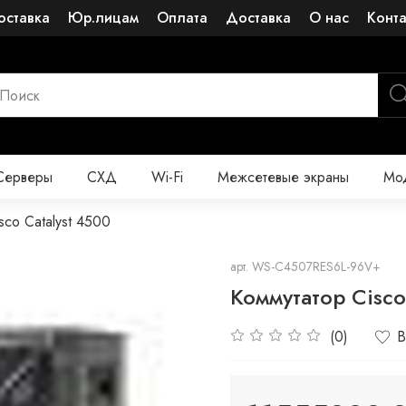
оставка
Юр.лицам
Оплата
Доставка
О нас
Конт
Серверы
СХД
Wi-Fi
Межсетевые экраны
Мод
sco Catalyst 4500
арт.
WS-C4507RES6L-96V+
Коммутатор Cisc
(0)
В