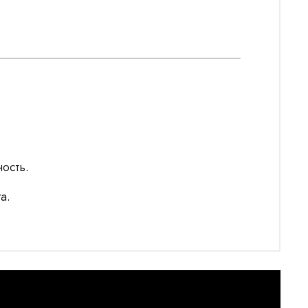
ость.
а.