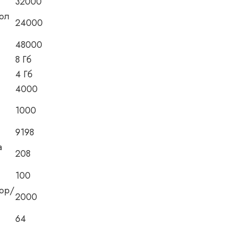
32000
кол
24000
48000
8 Гб
4 Гб
4000
1000
9198
а
208
100
тор/
2000
64