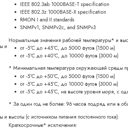
IEEE 802.3ab 1000BASE-T specification
IEEE 802.3z 1000BASE-X specification
RMON I and II standards
SNMPv1, SNMPv2c, and SNMPv3
Нормальные значения рабочей температуры* и выс
ы и
от -5ºC до +45ºC, до 5000 футов (1500 м)
от -5ºC до +40ºC, до 10000 футов (3000 м)
* Минимальная температура окружающей среды при 
от -5ºC до +50ºC, до 5000 футов (1500 м)
от -5ºC до +45ºC, до 10000 футов (3000 м)
от -5ºC до +45ºC, на высоте уровня моря, с 
* За один год не более: 96 часов подряд или в об
и высоты (с источником питания постоянного тока):
Краткосрочные* исключения: