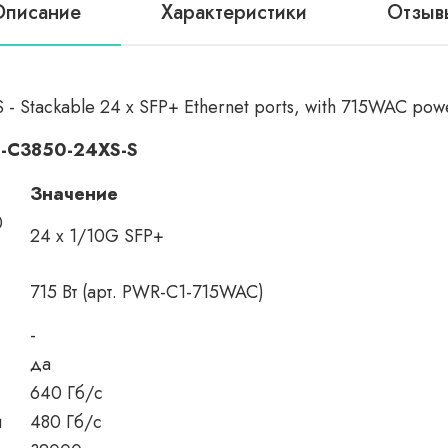
Описание
Характеристики
Отзыв
 Stackable 24 x SFP+ Ethernet ports, with 715WAC power 
S-C3850-24XS-S
Значение
0
24 x 1/10G SFP+
715 Вт (арт. PWR-C1-715WAC)
-
да
640 Гб/с
и
480 Гб/с