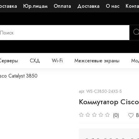
оставка
Юр.лицам
Оплата
Доставка
О нас
Конт
Серверы
СХД
Wi-Fi
Межсетевые экраны
Мод
sco Catalyst 3850
арт.
WS-C3850-24XS-S
Коммутатор Cisco
(0)
В