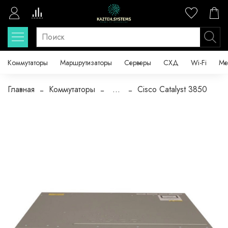
Коммутаторы
Маршрутизаторы
Серверы
СХД
Wi-Fi
Ме
Главная
Коммутаторы
...
Cisco Catalyst 3850