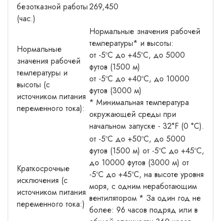
безотказной работы
269,450
(час.)
Нормальные значения рабочей
температуры* и высоты:
Нормальные
от -5ºC до +45ºC, до 5000
значения рабочей
футов (1500 м)
температуры и
от -5ºC до +40ºC, до 10000
высоты (с
футов (3000 м)
источником питания
* Минимальная температура
переменного тока):
окружающей среды при
начальном запуске - 32°F (0 °C).
от -5ºC до +50ºC, до 5000
футов (1500 м) от -5ºC до +45ºC,
до 10000 футов (3000 м) от
Краткосрочные
-5ºC до +45ºC, на высоте уровня
исключения (с
моря, с одним неработающим
источником питания
вентилятором * За один год не
переменного тока:)
более: 96 часов подряд или в