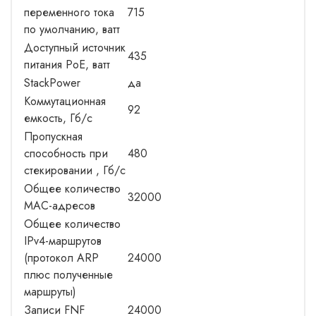
переменного тока
715
по умолчанию, ватт
Доступный источник
435
питания PoE, ватт
StackPower
да
Коммутационная
92
емкость, Гб/с
Пропускная
способность при
480
стекировании , Гб/с
Общее количество
32000
MAC-адресов
Общее количество
IPv4-маршрутов
(протокол ARP
24000
плюс полученные
маршруты)
Записи FNF
24000