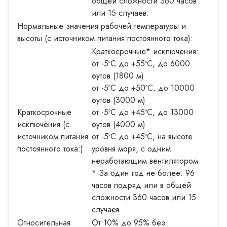
общей сложности 360 часов
или 15 случаев.
Нормальные значения рабочей температуры и
высоты (с источником питания постоянного тока):
Краткосрочные* исключения:
от -5ºC до +55ºC, до 6000
футов (1800 м)
от -5ºC до +50ºC, до 10000
футов (3000 м)
Краткосрочные
от -5ºC до +45ºC, до 13000
исключения (с
футов (4000 м)
источником питания
от -5ºC до +45ºC, на высоте
постоянного тока:)
уровня моря, с одним
неработающим вентилятором
* За один год не более: 96
часов подряд или в общей
сложности 360 часов или 15
случаев.
Относительная
От 10% до 95% без