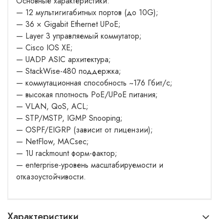
Основные характеристики:
— 12 мультигигабитных портов (до 10G);
— 36 × Gigabit Ethernet UPoE;
— Layer 3 управляемый коммутатор;
— Cisco IOS XE;
— UADP ASIC архитектура;
— StackWise-480 поддержка;
— коммутационная способность ~176 Гбит/с;
— высокая плотность PoE/UPoE питания;
— VLAN, QoS, ACL;
— STP/MSTP, IGMP Snooping;
— OSPF/EIGRP (зависит от лицензии);
— NetFlow, MACsec;
— 1U rackmount форм-фактор;
— enterprise-уровень масштабируемости и
отказоустойчивости.
Характеристики