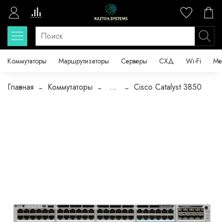
Коммутаторы
Маршрутизаторы
Серверы
СХД
Wi-Fi
Ме
Главная
Коммутаторы
...
Cisco Catalyst 3850