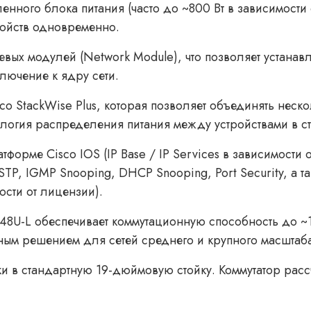
нного блока питания (часто до ~800 Вт в зависимости 
ройств одновременно.
евых модулей (Network Module), что позволяет устанавл
лючение к ядру сети.
co StackWise Plus, которая позволяет объединять неско
логия распределения питания между устройствами в ст
тформе Cisco IOS (IP Base / IP Services в зависимост
STP, IGMP Snooping, DHCP Snooping, Port Security, а 
сти от лицензии).
8U-L обеспечивает коммутационную способность до ~16
вным решением для сетей среднего и крупного масштаб
и в стандартную 19-дюймовую стойку. Коммутатор расс