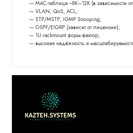
— MAC-таблица ~8K–12K (в зависимости от
— VLAN, QoS, ACL;
— STP/MSTP, IGMP Snooping;
— OSPF/EIGRP (зависит от лицензии);
— 1U rackmount форм-фактор;
— высокая надёжность и масштабируемост