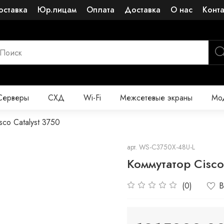
оставка
Юр.лицам
Оплата
Доставка
О нас
Конт
Серверы
СХД
Wi-Fi
Межсетевые экраны
Мод
sco Catalyst 3750
арт.
WS-C3750X-48U-L
Коммутатор Cisco
(0)
В