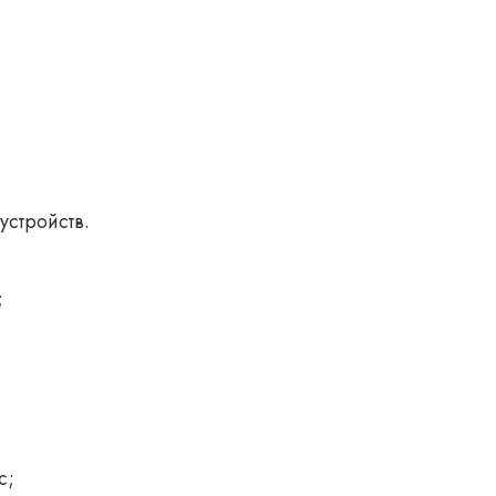
устройств.
;
с;