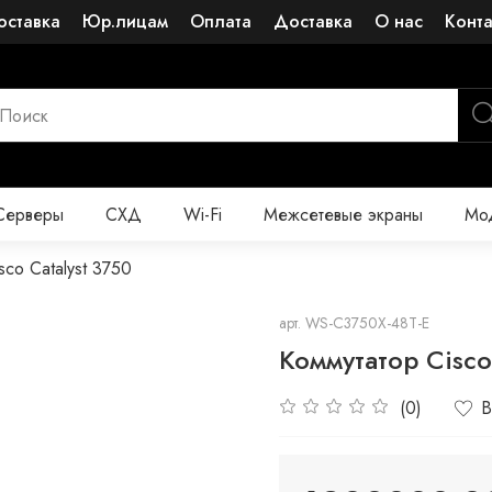
оставка
Юр.лицам
Оплата
Доставка
О нас
Конт
Серверы
СХД
Wi-Fi
Межсетевые экраны
Мод
sco Catalyst 3750
арт.
WS-C3750X-48T-E
Коммутатор Cisco
(0)
В