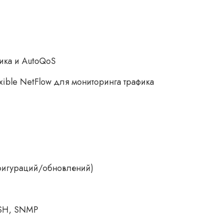
ика и AutoQoS
ible NetFlow для мониторинга трафика
нфигураций/обновлений)
SSH, SNMP