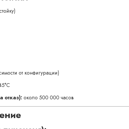
стойку)
симости от конфигурации)
45°C
 отказ):
около 500 000 часов
ение