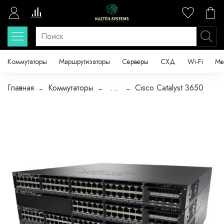
Коммутаторы
Маршрутизаторы
Серверы
СХД
Wi-Fi
Ме
Главная
Коммутаторы
...
Cisco Catalyst 3650