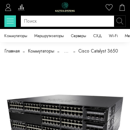
Коммутаторы
Маршрутизаторы
Серверы
СХД
Wi-Fi
Ме
Главная
Коммутаторы
...
Cisco Catalyst 3650