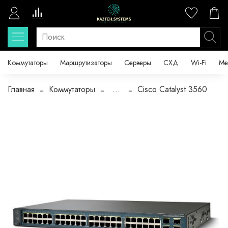
Коммутаторы
Маршрутизаторы
Серверы
СХД
Wi-Fi
Ме
Главная
Коммутаторы
...
Cisco Catalyst 3560