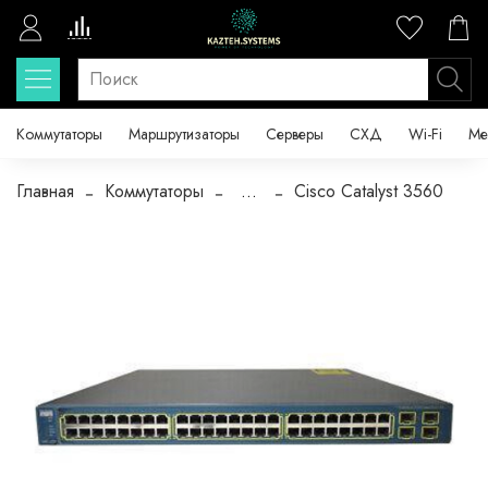
Коммутаторы
Маршрутизаторы
Серверы
СХД
Wi-Fi
Ме
Главная
Коммутаторы
...
Cisco Catalyst 3560