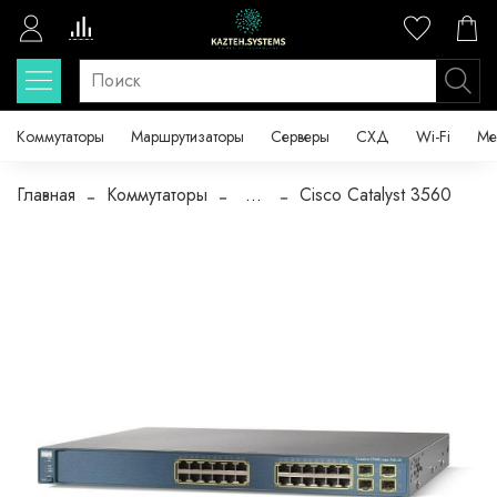
Коммутаторы
Маршрутизаторы
Серверы
СХД
Wi-Fi
Ме
Главная
Коммутаторы
...
Cisco Catalyst 3560