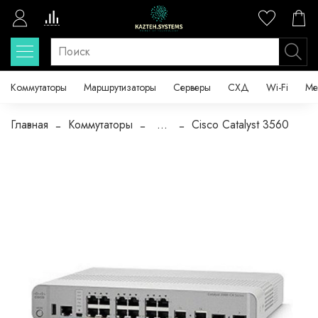
Коммутаторы
Маршрутизаторы
Серверы
СХД
Wi-Fi
Ме
Главная
Коммутаторы
...
Cisco Catalyst 3560