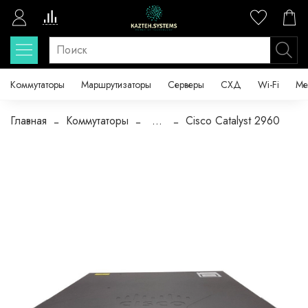
Коммутаторы
Маршрутизаторы
Серверы
СХД
Wi-Fi
Ме
Главная
Коммутаторы
...
Cisco Catalyst 2960