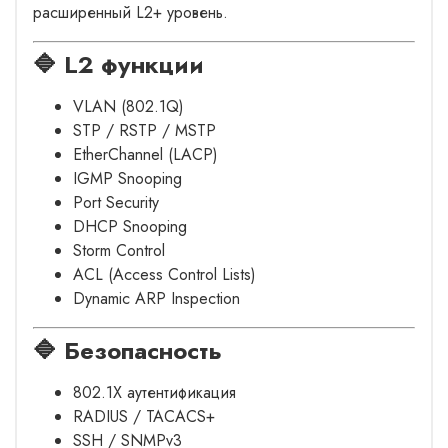
расширенный L2+ уровень.
🔷 L2 функции
VLAN (802.1Q)
STP / RSTP / MSTP
EtherChannel (LACP)
IGMP Snooping
Port Security
DHCP Snooping
Storm Control
ACL (Access Control Lists)
Dynamic ARP Inspection
🔷 Безопасность
802.1X аутентификация
RADIUS / TACACS+
SSH / SNMPv3