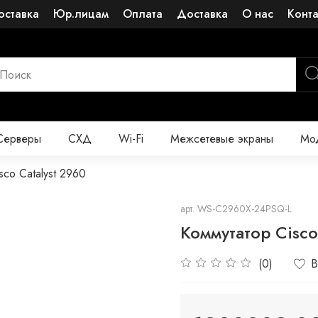
оставка
Юр.лицам
Оплата
Доставка
О нас
Конт
Серверы
СХД
Wi-Fi
Межсетевые экраны
Мод
sco Catalyst 2960
арт.
WS-C2960X-24PSQ-L
Коммутатор Cisc
(0)
В