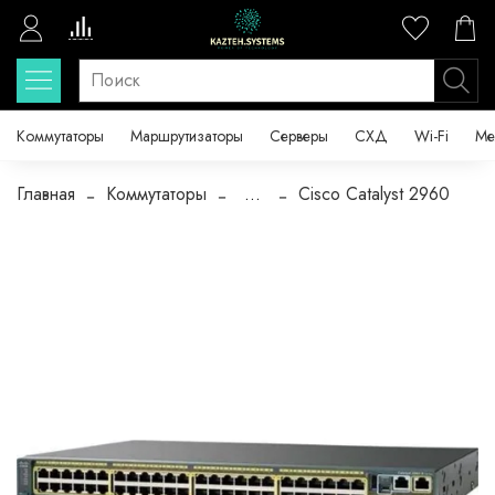
Коммутаторы
Маршрутизаторы
Серверы
СХД
Wi-Fi
Ме
Главная
Коммутаторы
...
Cisco Catalyst 2960