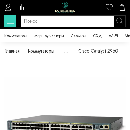
Коммутаторы
Маршрутизаторы
Серверы
СХД
Wi-Fi
Ме
Главная
Коммутаторы
...
Cisco Catalyst 2960