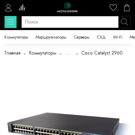
Коммутаторы
Маршрутизаторы
Серверы
СХД
Wi-Fi
Ме
Главная
Коммутаторы
...
Cisco Catalyst 2960