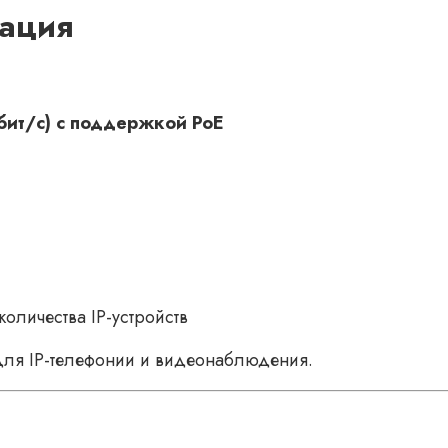
рация
Мбит/с) с поддержкой PoE
оличества IP-устройств
для IP-телефонии и видеонаблюдения.