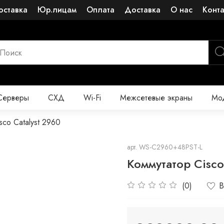
оставка
Юр.лицам
Оплата
Доставка
О нас
Конт
Серверы
СХД
Wi-Fi
Межсетевые экраны
Мод
sco Catalyst 2960
арт.
WS-C2960+48PST-L
Коммутатор Cisc
(0)
В