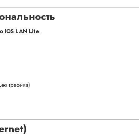
иональность
o IOS LAN Lite
.
ео трафика)
ernet)