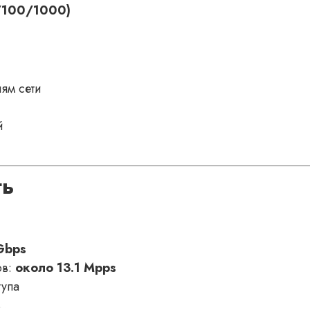
0/100/1000)
ням сети
й
ть
Gbps
ов:
около 13.1 Mpps
тупа
в