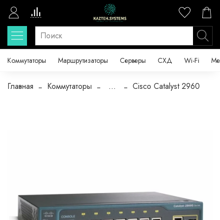
Коммутаторы
Маршрутизаторы
Серверы
СХД
Wi-Fi
Ме
Главная
Коммутаторы
...
Cisco Catalyst 2960