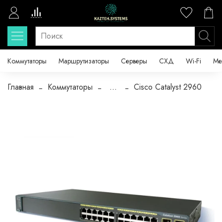
Коммутаторы
Маршрутизаторы
Серверы
СХД
Wi-Fi
Ме
Главная
Коммутаторы
...
Cisco Catalyst 2960