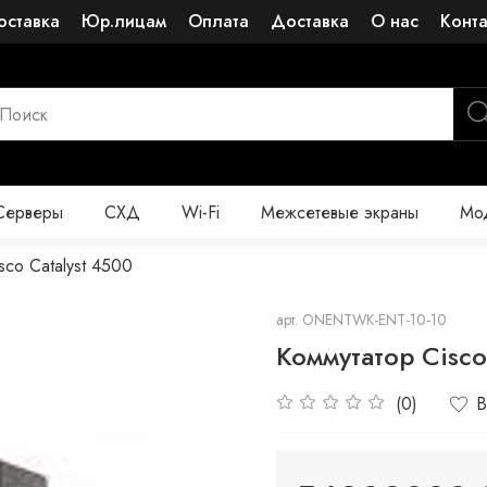
оставка
Юр.лицам
Оплата
Доставка
О нас
Конт
Серверы
СХД
Wi-Fi
Межсетевые экраны
Мод
sco Catalyst 4500
арт.
ONENTWK-ENT-10-10
Коммутатор Cisc
(0)
В