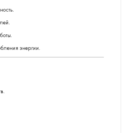
ность.
лей.
боты.
ебления энергии.
в.