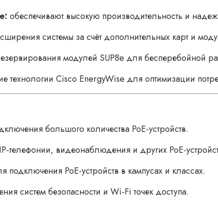
e:
обеспечивают высокую производительность и надеж
ширения системы за счёт дополнительных карт и моду
езервирования модулей SUP8e для бесперебойной ра
е технологии Cisco EnergyWise для оптимизации потр
ключения большого количества PoE-устройств.
P-телефонии, видеонаблюдения и других PoE-устройст
я подключения PoE-устройств в кампусах и классах.
ия систем безопасности и Wi-Fi точек доступа.