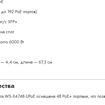
oE
 до 192 PoE портов)
ит/с SFP+
 на слот
оло 6000 Вт
— 4,4 см, длина — 67,3 см
ства
а WS-X4748-UPoE оснащена 48 PoE+ портами, что позв