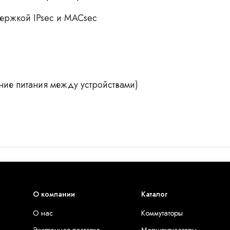
держкой IPsec и MACsec
ие питания между устройствами)
О компании
Каталог
О нас
Коммутаторы