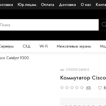
оставка
Юр.лицам
Оплата
Доставка
О нас
Конт
Серверы
СХД
Wi-Fi
Межсетевые экраны
Мод
sco Catalyst 9300
арт.
C9300X-24HX-E
Коммутатор Cisco
(0)
В