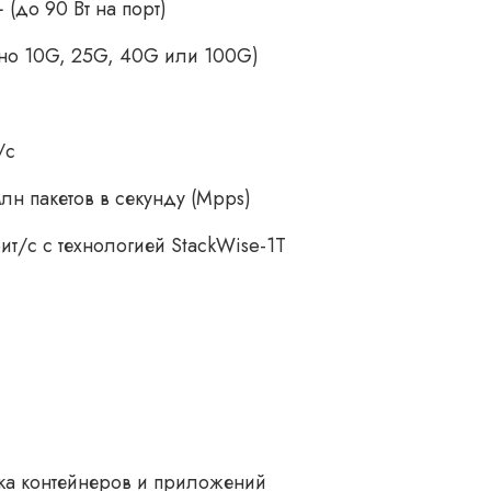
(до 90 Вт на порт)
но 10G, 25G, 40G или 100G)
/с
лн пакетов в секунду (Mpps)
ит/с с технологией StackWise-1T
ка контейнеров и приложений