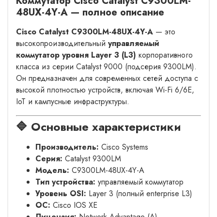
Коммутатор Cisco Catalyst C9300LM-
48UX-4Y-A — полное описание
Cisco Catalyst C9300LM-48UX-4Y-A
— это
высокопроизводительный
управляемый
коммутатор уровня Layer 3 (L3)
корпоративного
класса из серии Catalyst 9000 (подсерия 9300LM).
Он предназначен для современных сетей доступа с
высокой плотностью устройств, включая Wi-Fi 6/6E,
IoT и кампусные инфраструктуры.
🔷 Основные характеристики
Производитель:
Cisco Systems
Серия:
Catalyst 9300LM
Модель:
C9300LM-48UX-4Y-A
Тип устройства:
управляемый коммутатор
Уровень OSI:
Layer 3 (полный enterprise L3)
ОС:
Cisco IOS XE
Лицензия:
Network Advantage (A)