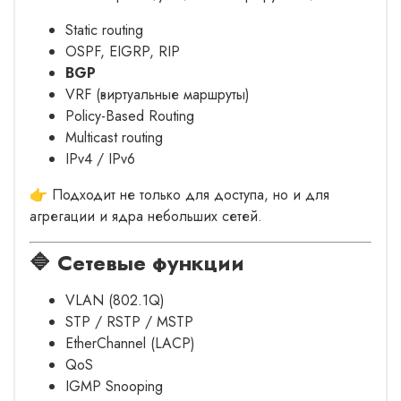
Static routing
OSPF, EIGRP, RIP
BGP
VRF (виртуальные маршруты)
Policy-Based Routing
Multicast routing
IPv4 / IPv6
👉 Подходит не только для доступа, но и для
агрегации и ядра небольших сетей.
🔷 Сетевые функции
VLAN (802.1Q)
STP / RSTP / MSTP
EtherChannel (LACP)
QoS
IGMP Snooping