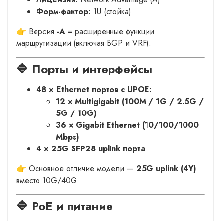
Форм-фактор:
1U (стойка)
👉 Версия
-A
= расширенные функции
маршрутизации (включая BGP и VRF).
🔷 Порты и интерфейсы
48 × Ethernet портов с UPOE:
12 × Multigigabit (100M / 1G / 2.5G /
5G / 10G)
36 × Gigabit Ethernet (10/100/1000
Mbps)
4 × 25G SFP28 uplink порта
👉 Основное отличие модели —
25G uplink (4Y)
вместо 10G/40G.
🔷 PoE и питание