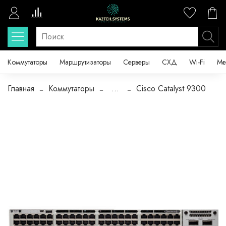
Коммутаторы
Маршрутизаторы
Серверы
СХД
Wi-Fi
Ме
Главная
Коммутаторы
...
Cisco Catalyst 9300