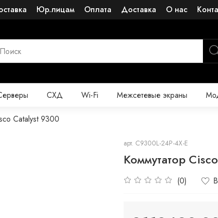
оставка
Юр.лицам
Оплата
Доставка
О нас
Конт
Серверы
СХД
Wi-Fi
Межсетевые экраны
Мод
sco Catalyst 9300
арт.
C9300L-24P-4X-E
Коммутатор Cisco
(0)
В