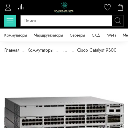
Коммутаторы
Маршрутизаторы
Серверы
СХД
Wi-Fi
Ме
Главная
Коммутаторы
...
Cisco Catalyst 9300