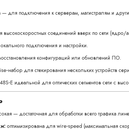
в
— для подключения к серверам, магистралям и други
 высокоскоростных соединений вверх по сети (ядро/а
окального подключения и настройки.
восстановления конфигураций или обновлений ПО.
se‑набор для стекирования нескольких устройств сери
48S‑E идеальной для оптических сегментов сети с высо
ь
окая — достаточная для обработки всего трафика лине
и:
оптимизирована для wire‑speed (максимальная скоро