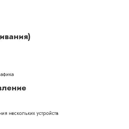
ивания)
рафика
вление
ия нескольких устройств