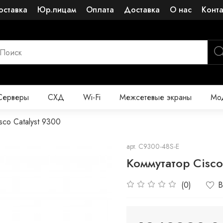
оставка
Юр.лицам
Оплата
Доставка
О нас
Конт
Серверы
СХД
Wi-Fi
Межсетевые экраны
Мод
sco Catalyst 9300
арт.
C9300-48S-E
Коммутатор Cisco
(0)
В