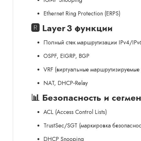
Ethernet Ring Protection (ERPS)
🆁 Layer 3 функции
Полный стек маршрутизации IPv4/IPv
OSPF, EIGRP, BGP
VRF (виртуальные маршрутизируемые 
NAT, DHCP‑Relay
📊 Безопасность и сегме
ACL (Access Control Lists)
TrustSec/SGT (маркировка безопаснос
DHCP Snooping