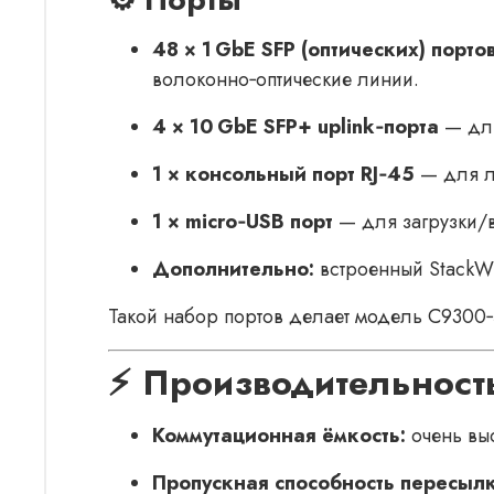
48 × 1 GbE SFP (оптических) порто
волоконно‑оптические линии.
4 × 10 GbE SFP+ uplink‑порта
— для
1 × консольный порт RJ‑45
— для л
1 × micro‑USB порт
— для загрузки/
Дополнительно:
встроенный StackWi
Такой набор портов делает модель C9300‑
⚡ Производительност
Коммутационная ёмкость:
очень выс
Пропускная способность пересылк