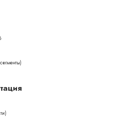
6
сегменты)
нтация
ти)