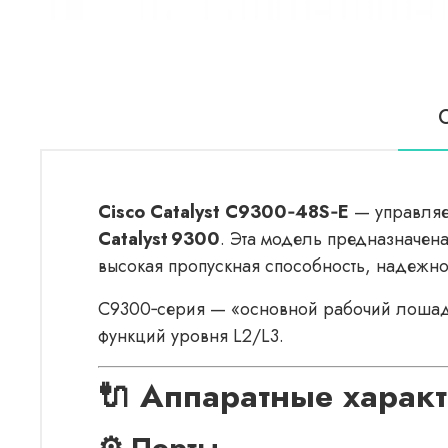
Cisco Catalyst C9300‑48S‑E
— управля
Catalyst 9300
. Эта модель предназначена
высокая пропускная способность, надежно
C9300‑серия — «основной рабочий лошадь
функций уровня L2/L3.
🔌 Аппаратные харак
⚙️ Порты