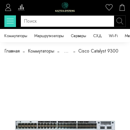
Коммутаторы
Маршрутизаторы
Серверы
СХД
Wi-Fi
Ме
Главная
Коммутаторы
...
Cisco Catalyst 9300