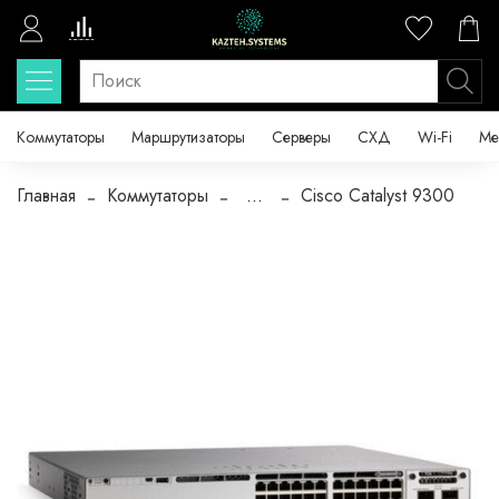
Коммутаторы
Маршрутизаторы
Серверы
СХД
Wi-Fi
Ме
Главная
Коммутаторы
...
Cisco Catalyst 9300