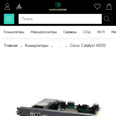
Коммутаторы
Маршрутизаторы
Серверы
СХД
Wi-Fi
Ме
Главная
Коммутаторы
...
Cisco Catalyst 4500