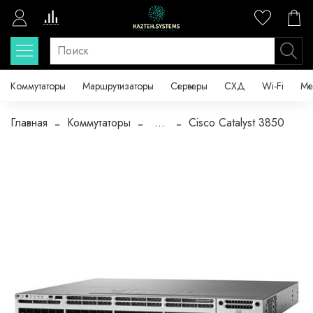
Коммутаторы
Маршрутизаторы
Серверы
СХД
Wi-Fi
Ме
Главная
Коммутаторы
...
Cisco Catalyst 3850