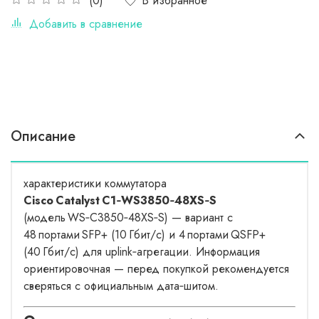
В избранное
(0)
Добавить в сравнение
Описание
характеристики коммутатора
Cisco Catalyst C1‑WS3850‑48XS‑S
(модель WS‑C3850‑48XS‑S) — вариант с
48 портами SFP+ (10 Гбит/с) и 4 портами QSFP+
(40 Гбит/с) для uplink‑агрегации. Информация
ориентировочная — перед покупкой рекомендуется
сверяться с официальным дата‑шитом.