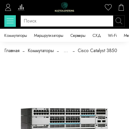
Коммутаторы
Маршрутизаторы
Серверы
СХД
Wi-Fi
Ме
Главная
Коммутаторы
...
Cisco Catalyst 3850